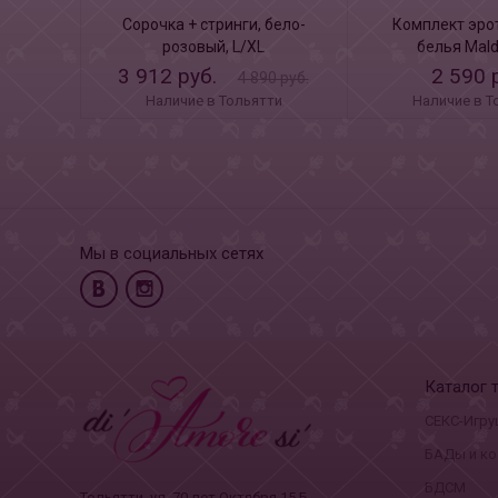
Сорочка + стринги, бело-
Комплект эро
розовый, L/XL
белья Mald
3 912 руб.
2 590 
4 890 руб.
Наличие в Тольятти
Наличие в Т
Мы в социальных сетях
Каталог 
СЕКС-Игру
БАДы и ко
БДСМ
Тольятти, ул. 70 лет Октября 15 Б