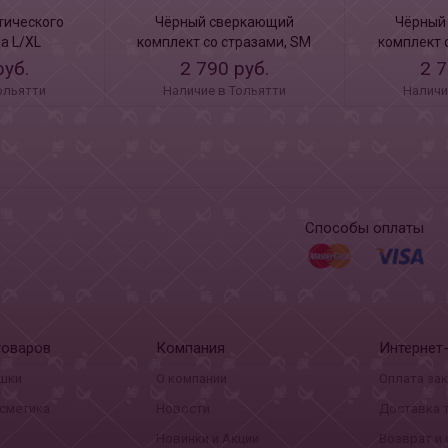
тического
Чёрный сверкающий
Чёрный
a L/XL
комплект со стразами, SM
комплект 
руб.
2 790 руб.
2 7
ольятти
Наличие в Тольятти
Наличи
Способы оплаты
товаров
Компания
Интернет
шки
О компании
Оплата за
сметика
Новости
Доставка 
Новинки и Акции
Возврат и