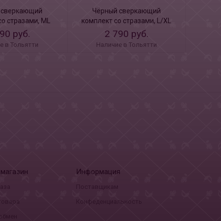
 сверкающий
Чёрный сверкающий
Ажурн
со стразами, ML
комплект со стразами, L/XL
90 руб.
2 790 руб.
е в Тольятти
Наличие в Тольятти
Н
-магазин
Информация
каза
Поставщикам
товара
Конфеденциальность
 обмен