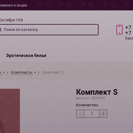
овинки и акции
 Октября 15 Б
+7
+7
Зак
Эротическое белье
н
Комплекты
Комплект S
Комплект S
Артикул: 00005296
Количество
-
+