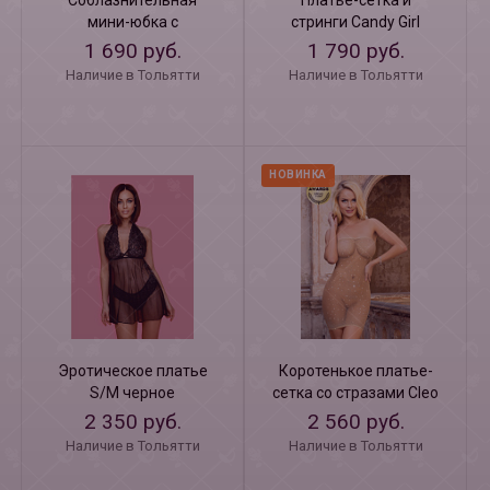
Соблазнительная
Платье-сетка и
мини-юбка с
стринги Candy Girl
разрезами Carmen S
Merimba 2XL
1 690 руб.
1 790 руб.
Наличие в Тольятти
Наличие в Тольятти
НОВИНКА
Эротическое платье
Коротенькое платье-
S/M черное
сетка со стразами Cleo
S-M-L
2 350 руб.
2 560 руб.
Наличие в Тольятти
Наличие в Тольятти