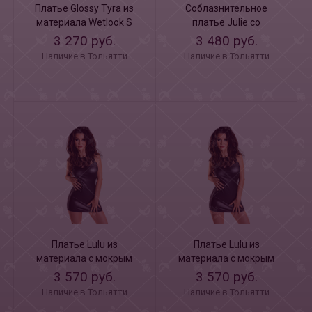
Платье Glossy Tyra из
Соблазнительное
материала Wetlook S
платье Julie со
шнуровкой S
3 270 руб.
3 480 руб.
Наличие в Тольятти
Наличие в Тольятти
Платье Lulu из
Платье Lulu из
материала с мокрым
материала с мокрым
блеском S
блеском M
3 570 руб.
3 570 руб.
Наличие в Тольятти
Наличие в Тольятти