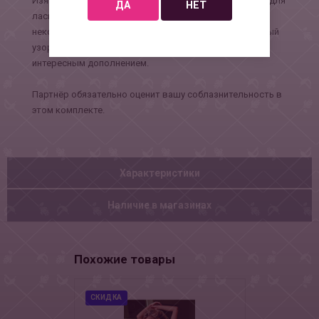
Изящный вырез на спине не только оставляет место для
ДА
НЕТ
ласк, но и позволяет использовать комплект для
некоторых видов нарядов с открытой спиной. Игривый
узор из пересечённых лент на трусиках является
интересным дополнением.
Партнёр обязательно оценит вашу соблазнительность в
этом комплекте.
Характеристики
Наличие в магазинах
Похожие товары
СКИДКА