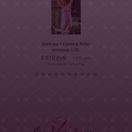
Сорочка + стринги, бело-
Комплект
розовый, L/XL
белья
3 912 руб.
2 5
4 890 руб.
Наличие в Тольятти
Наличи