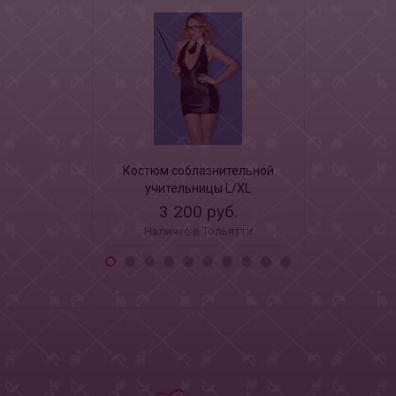
Костюм соблазнительной
Эротиче
учительницы L/XL
костюм 
обольсти
3 200 руб.
3 5
Наличие в Тольятти
Наличи