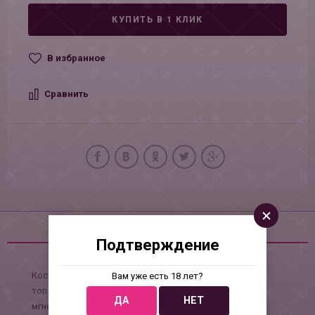
КУПИТЬ В 1 КЛИК
В избранное
Сравнить
Описание
Подтверждение
Костюм состоящий из обворожительной мини-юбки и
Вам уже есть 18 лет?
топ черныого топа с воротничком и завязками
ДА
НЕТ
мгновенно вскружит голову любому мужчине.