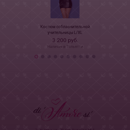
Костюм соблазнительной
Эротиче
учительницы L/XL
костюм 
обольсти
3 200 руб.
3 5
Наличие в Тольятти
Наличи