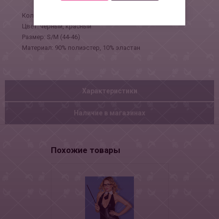
Коллекция: Amor El
Цвет: черный, красный
Размер: S/M (44-46)
Материал: 90% полиэстер, 10% эластан
Характеристики
Наличие в магазинах
Похожие товары