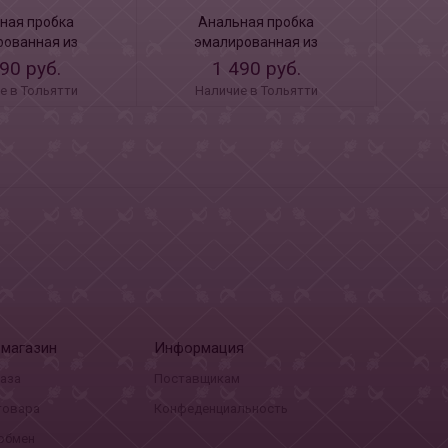
ная пробка
Анальная пробка
Ан
рованная из
эмалированная из
сили
с ярко розовым
алюминия с фиолетовым
кр
90 руб.
1 490 руб.
ллом 2.80 см
кристаллом 2.80 см
е в Тольятти
Наличие в Тольятти
Н
-магазин
Информация
каза
Поставщикам
товара
Конфеденциальность
 обмен