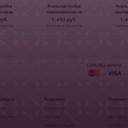
пробка
Анальная пробка
Аналь
ная из
эмалированная из
эмали
 светло
алюминия со светло
алюминия 
руб.
1 490 руб.
1 4
аллом 2.80
розовым кристаллом 2.80
криста
ольятти
Наличие в Тольятти
Наличи
см
Способы оплаты
товаров
Компания
Интернет
шки
О компании
Оплата за
сметика
Новости
Доставка 
Новинки и Акции
Возврат и