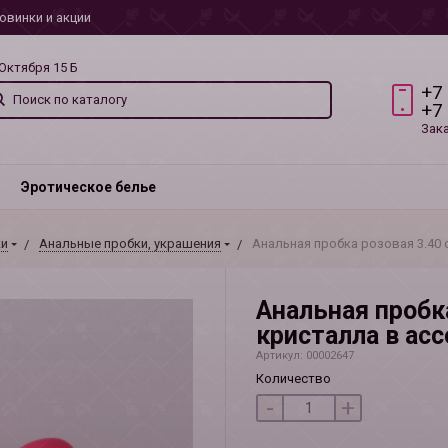
овинки и акции
 Октября 15 Б
+7
+7
Зак
Эротическое белье
ки
Анальные пробки, украшения
Анальная пробка розовая 3.40 
Анальная пробка
кристалла в ас
Артикул: 00002647
Количество
-
+