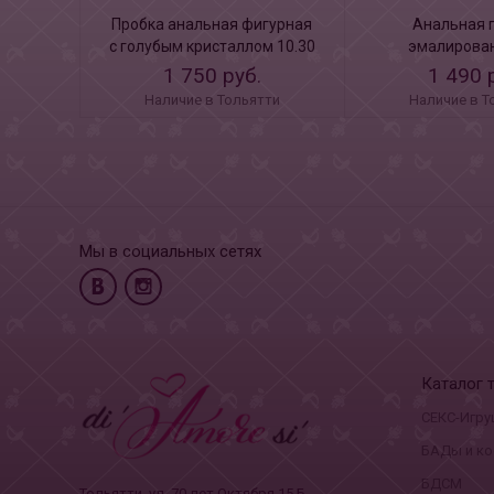
Пробка анальная фигурная
Анальная 
с голубым кристаллом 10.30
эмалирован
см
алюминия со
1 750 руб.
1 490 
розовым крист
Наличие в Тольятти
Наличие в Т
см
Мы в социальных сетях
Каталог 
СЕКС-Игру
БАДы и ко
БДСМ
Тольятти, ул. 70 лет Октября 15 Б