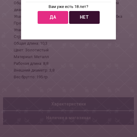
Общая длина 10,3 см, рабочая длина 8,8 см, наибольший
Вам уже есть 18 лет?
диаметр: 3,8 см., в средней части 2,8 см см, вес 168 гр.
Упаковка: индивидуальный тканевый мешочек и коробка
ДА
НЕТ
Производитель: 4sexdream
Упаковка: Тканевый мешочек и коробка
Страна: Китай
Общая длина: 10,3
Цвет: Золотистый
Материал: Металл
Рабочая длина: 8,8
Внешний диаметр: 3,8
Веc брутто: 195 гр
Характеристики
Наличие в магазинах