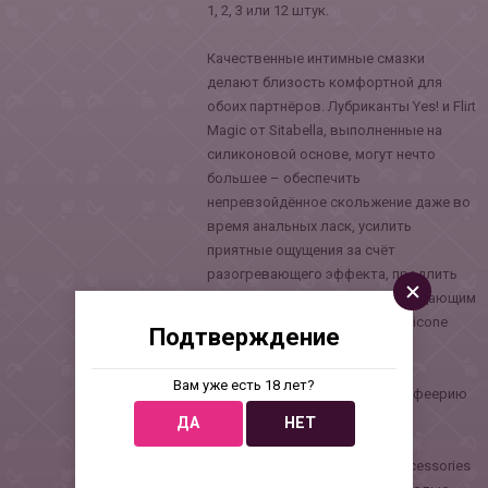
1, 2, 3 или 12 штук.
Качественные интимные смазки
делают близость комфортной для
обоих партнёров. Лубриканты Yes! и Flirt
Magic от Sitabella, выполненные на
силиконовой основе, могут нечто
большее – обеспечить
непревзойдённое скольжение даже во
время анальных ласк, усилить
приятные ощущения за счёт
разогревающего эффекта, продлить
время соития благодаря охлаждающим
кожу компонентам. Sitabella silicone
Подтверждение
lube – интимные смазки для
ежедневного использования,
Вам уже есть 18 лет?
способные превратить секс в феерию
чувственности.
ДА
НЕТ
В товарную группу Sitabella accessories