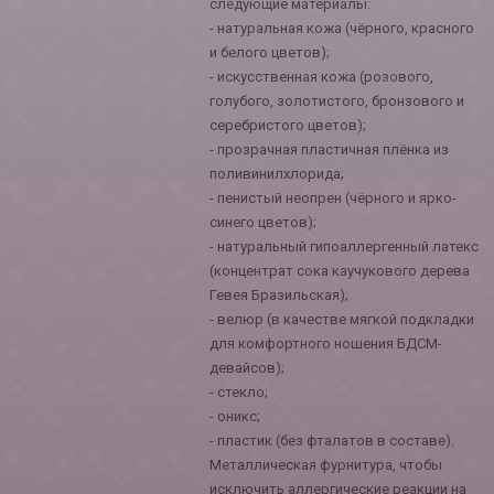
следующие материалы:
- натуральная кожа (чёрного, красного
и белого цветов);
- искусственная кожа (розового,
голубого, золотистого, бронзового и
серебристого цветов);
- прозрачная пластичная плёнка из
поливинилхлорида;
- пенистый неопрен (чёрного и ярко-
синего цветов);
- натуральный гипоаллергенный латекс
(концентрат сока каучукового дерева
Гевея Бразильская);
- велюр (в качестве мягкой подкладки
для комфортного ношения БДСМ-
девайсов);
- стекло;
- оникс;
- пластик (без фталатов в составе).
Металлическая фурнитура, чтобы
исключить аллергические реакции на