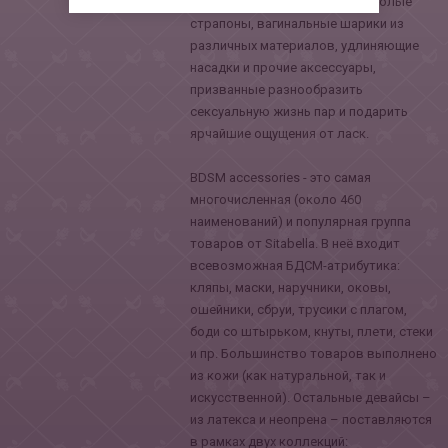
входят эрекционные кольца, полые
страпоны, вагинальные шарики из
различных материалов, удлиняющие
насадки и прочие аксессуары,
призванные разнообразить
сексуальную жизнь пар и подарить
ярчайшие ощущения от ласк.
BDSM accessories - это самая
многочисленная (около 460
наименований) и популярная группа
товаров от Sitabella. В неё входит
всевозможная БДСМ-атрибутика:
кляпы, маски, наручники, оковы,
ошейники, сбруи, трусики с плагом,
боди со штырьком, кнуты, плети, стеки
и пр. Большинство товаров выполнено
из кожи (как натуральной, так и
искусственной). Остальные девайсы –
из латекса и неопрена – поставляются
в рамках двух коллекций: