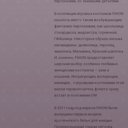
персонажей, со съемными деталями.
В коллекции игровых костюмов FlirtON
нашлось место таким возбуждающим
фантазию персонажам, как школьница,
стюардесса, медсестра, горничная,
ГАИшница. Некоторые образы весьма
неожиданны: дьяволица, тиролец,
амазонка, Мальвина, Красная шапочка.
И, конечно, FlirtON предоставляет
широкий выбор особенно любимых
женщинами костюмов – заек и
кошечек. Интригующие, волнующие,
манящие… с игровыми костюмами этой
марки переключатель флирта сразу
встаёт в положение ON!
В 2011 году под маркой FlirtON были
выпущены первые модели
эротического белья для женщин.
Полупрозрачная тонкая сеточка,