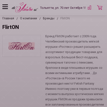
Тольятти, ул. 70 лет Октября 15 Б
Главная
О компании
Бренды
FlirtON
FlirtON
Бренд FlirtON работает с 2009 года.
Челябинский производитель мягкой
игрушки «Ростекс» решил расширить
ассортимент продукции товарами для
взрослых. Большой бюст-подушка,
сувенирные тапочки с пенисами,
брелоки в виде плюшевых игрушек со
всеми интимными атрибутами… До
«Ростекса» в России такого не
производил никто! Fetish Fantasy
Именно поэтому уже в первые полгода
с момента выпуска эротических мягких
игрушек FlirtON их продажи превысили
все запланированные производителем