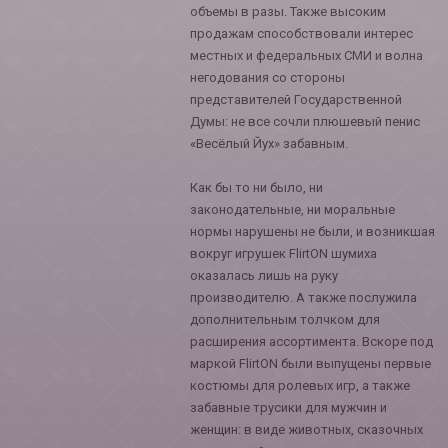
объемы в разы. Также высоким
продажам способствовали интерес
местных и федеральных СМИ и волна
негодования со стороны
представителей Государственной
Думы: не все сочли плюшевый пенис
«Весёлый Йух» забавным.
Как бы то ни было, ни
законодательные, ни моральные
нормы нарушены не были, и возникшая
вокруг игрушек FlirtON шумиха
оказалась лишь на руку
производителю. А также послужила
дополнительным толчком для
расширения ассортимента. Вскоре под
маркой FlirtON были выпущены первые
костюмы для ролевых игр, а также
забавные трусики для мужчин и
женщин: в виде животных, сказочных