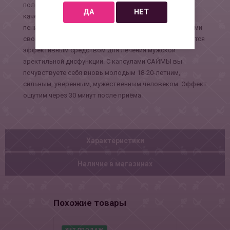
половых гормонов, повышает частоту и улучшает
ДА
НЕТ
качество эрекции, нормализует кровоток в области
пениса, а также обладает крове- и спермообразующими
свойствами. Применяется при общей слабости. Является
эффективным средством для лечения мужской
эректильной дисфункции. С капсулами САЙМЫ вы
почувствуете себя вновь молодым 18-20-летним,
сильным, уверенным, мужественным человеком. Эффект
ощутим через 30 минут после приёма.
Характеристики
Наличие в магазинах
Похожие товары