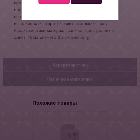
прост в использовании, благодаря сцепке, легко
вводится и извлекается. Благодаря приятной
поверхности, можно без какого либо дискомфорта
использовать на протяжении нескольких часов.
Характеристики: материал силикон, цвет розовый,
длина 16 см, диаметр 2,8 см, вес- 62 гр.
Характеристики
Наличие в магазинах
Похожие товары