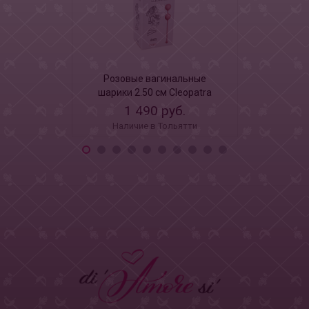
Розовые вагинальные
Вагиналь
шарики 2.50 см Cleopatra
натурально
Tea Rose
1 490 руб.
1 4
Наличие в Тольятти
Наличи