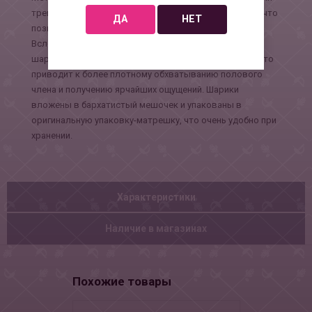
тренировки и поддержания тонуса мышц влагалища, что
ДА
НЕТ
позволяет сокращать её по собственному желанию.
Вследствие, регулярного применения массажных
шариков происходит сокращение мышц влагалища, что
приводит к более плотному обхватыванию полового
члена и получению ярчайших ощущений. Шарики
вложены в бархатистый мешочек и упакованы в
оригинальную упаковку-матрешку, что очень удобно при
хранении.
Характеристики
Наличие в магазинах
Похожие товары