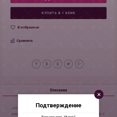
КУПИТЬ В 1 КЛИК
В избранное
Сравнить
Описание
Подтверждение
Joli panties ваше сексуальное украшение для горячих
рандеву! Новая линейка романтичного белья Joli (в пер. с
Вам уже есть 18 лет?