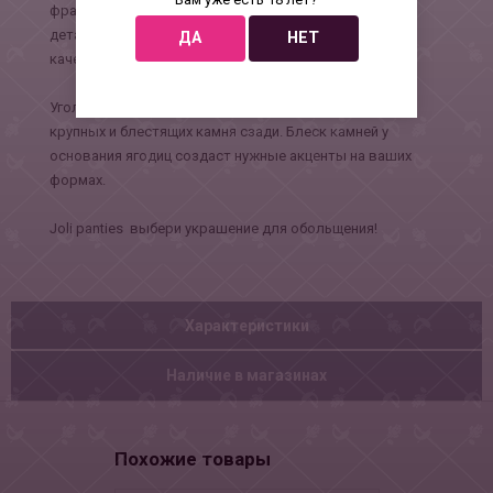
французского красивая) радует глаз элегантными
деталями и нежными материалами европейского
ДА
НЕТ
качества.
Угольно-черное цветочное кружево спереди и три
крупных и блестящих камня сзади. Блеск камней у
основания ягодиц создаст нужные акценты на ваших
формах.
Joli panties выбери украшение для обольщения!
Характеристики
Наличие в магазинах
Похожие товары