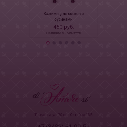
Зажимы для сосков с
Зажимы 
бусинами
буб
460 руб.
41
Наличие в Тольятти
Наличи
Тольятти, ул. 70 лет Октября 15 Б
+7 (8482) 61-90-51