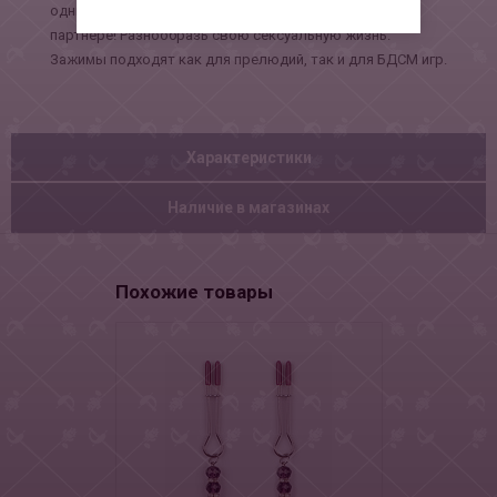
одним своим видом подогреют желание в вашем
партнере! Разнообразь свою сексуальную жизнь.
Зажимы подходят как для прелюдий, так и для БДСМ игр.
Характеристики
Наличие в магазинах
Похожие товары