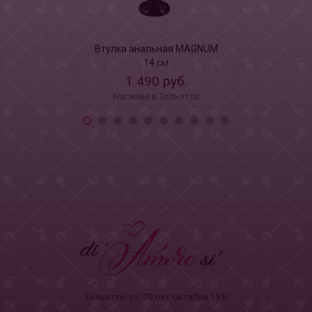
Втулка анальная MAGNUM
Анальный 
14 см
1 490 руб.
97
Наличие в Тольятти
Наличи
Тольятти, ул. 70 лет Октября 15 Б