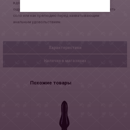
вдоль анальных стенок. Bloom создает потрясающее
ощущение наполненности. Игрушку можно использовать
соло или как прелюдию перед захватывающим
анальным удовольствием.
Характеристики
Наличие в магазинах
Похожие товары