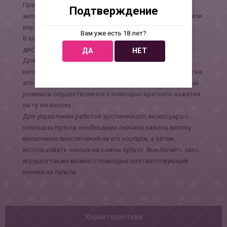
Присоска позволит прочно закреплять интимный
Подтверждение
аксессуар на ровной поверхности в горизонтальном или
вертикальном положении.
Вам уже есть 18 лет?
В комплект входит USB провод для зарядки изделия,
дистанционный пульт, батарейка для пульта.
ДА
НЕТ
Для включения/выключения вибромассажёра
необходимо нажать и две секунды удерживать кнопку на
его корпусе. Переключение возвратно-поступательных
режимов осуществляется с помощью краткого нажатия
на ту же кнопку.
Для управления работой эротического аксессуара с
помощью пульта, необходимо сначала нажать кнопку
включения/выключения на его корпусе, а затем
использовать кнопки на самом пульте. Выключить секс-
игрушку также можно с помощью соответствующей
кнопки на пульте.
Характеристики