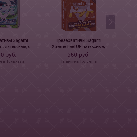
ативы Sagami
Презервативы Sagami
Пре
nt латексные, с
Xtreme Feel UP латексные,
Xtrem
ом мяты 3 шт
усиливающие ощущения 3
суп
0 руб.
680 руб.
шт
е в Тольятти
Наличие в Тольятти
Н