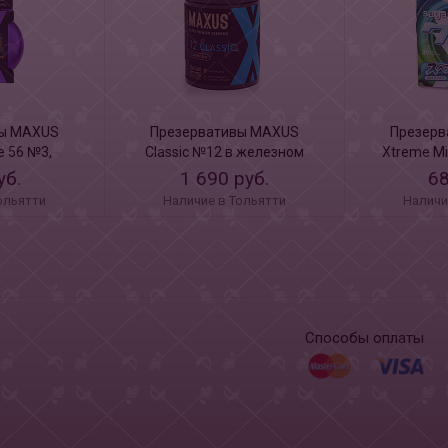
вы MAXUS
Презервативы MAXUS
Презерв
 56 №3,
Classic №12 в железном
Xtreme Mi
dition, 3 шт
кейсе X-Edition, 12 шт
аромат
уб.
1 690 руб.
68
ольятти
Наличие в Тольятти
Наличи
Способы оплаты