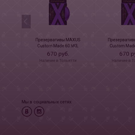
Презервативы MAXUS
Презервати
Custom Made 60 №3,
Custom Made
увеличенные X-Edition, 3 шт
увеличенные X-E
670 руб.
670 р
Наличие в Тольятти
Наличие в Т
Мы в социальных сетях