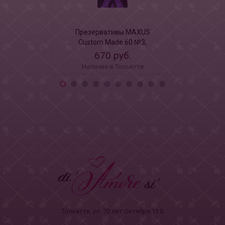
Презервативы MAXUS
Презерв
Custom Made 60 №3,
Custom
увеличенные X-Edition, 3 шт
увеличенные
670 руб.
67
Наличие в Тольятти
Наличи
Тольятти, ул. 70 лет Октября 15 Б