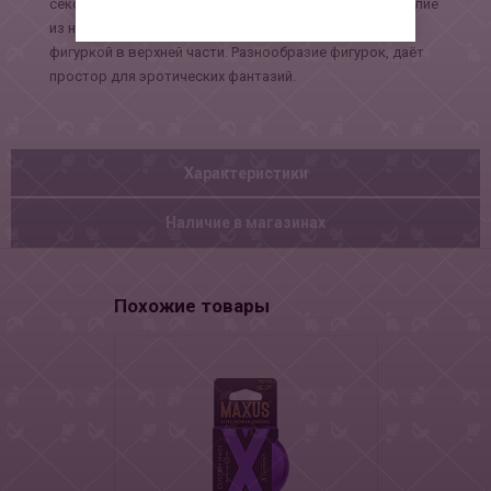
сексуальные игры. Сувенир представляет собой изделие
из натурального латекса, с красочной, забавной
фигуркой в верхней части. Разнообразие фигурок, даёт
простор для эротических фантазий.
Характеристики
Наличие в магазинах
Похожие товары