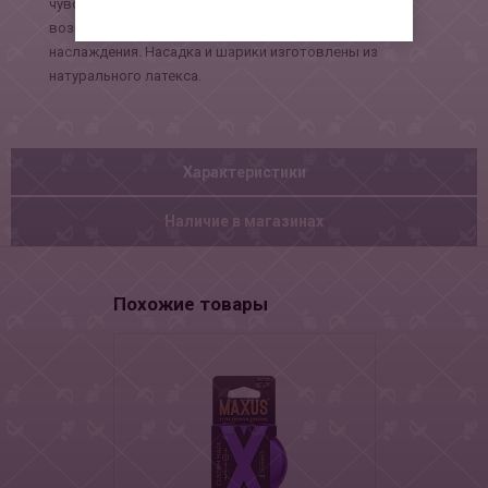
чувствительные участки гениталий, что даёт
возможность познать многогранность чувственного
наслаждения. Насадка и шарики изготовлены из
натурального латекса.
Характеристики
Наличие в магазинах
Похожие товары