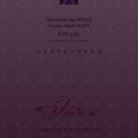
Презервативы MAXUS
Презерв
Custom Made 60 №3,
Custom
увеличенные X-Edition, 3 шт
увеличенные
670 руб.
67
Наличие в Тольятти
Наличи
Тольятти, ул. 70 лет Октября 15 Б