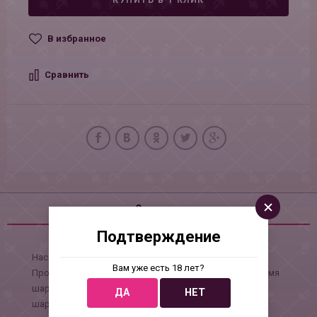
КУПИТЬ В 1 КЛИК
В избранное
Сравнить
Описание
Подтверждение
Насадка стимулирующая, Sitabella Extender
Вам уже есть 18 лет?
Продлевающий эффект с силиконовой смазкой с тремя
шариками на эластичных ножках. Расположение
ДА
НЕТ
шариков позволяет воздействовать на особо