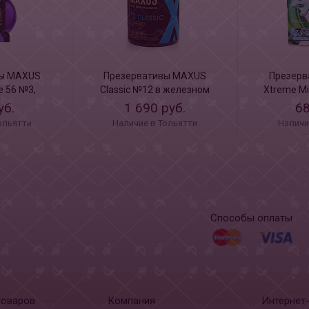
вы MAXUS
Презервативы MAXUS
Презерв
 56 №3,
Classic №12 в железном
Xtreme Mi
dition, 3 шт
кейсе X-Edition, 12 шт
аромат
уб.
1 690 руб.
68
ольятти
Наличие в Тольятти
Наличи
Способы оплаты
товаров
Компания
Интернет