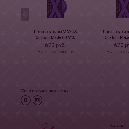
Презервативы MAXUS
Презервати
Custom Made 60 №3,
Custom Made
увеличенные X-Edition, 3 шт
увеличенные X-E
670 руб.
670 р
Наличие в Тольятти
Наличие в Т
Мы в социальных сетях
Каталог 