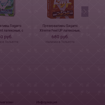
ативы Sagami
Презервативы Sagami
Пре
nt латексные, с
Xtreme Feel UP латексные,
Xtrem
ом мяты 3 шт
усиливающие ощущения 3
суп
0 руб.
680 руб.
шт
е в Тольятти
Наличие в Тольятти
Н
-магазин
Информация