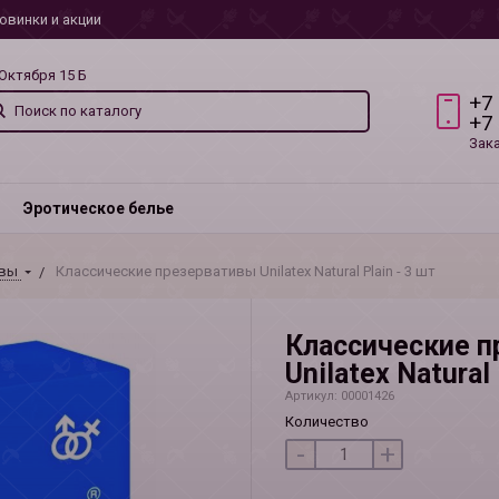
овинки и акции
 Октября 15 Б
+7
+7
Зак
Эротическое белье
ивы
Классические презервативы Unilatex Natural Plain - 3 шт
Классические 
Unilatex Natural 
Артикул: 00001426
Количество
-
+