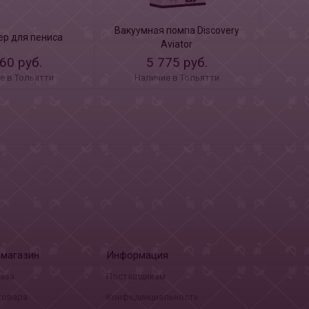
Вакуумная помпа Discovery
ер для пениса
Aviator
60 руб.
5 775 руб.
е в Тольятти
Наличие в Тольятти
-магазин
Информация
каза
Поставщикам
товара
Конфеденциальность