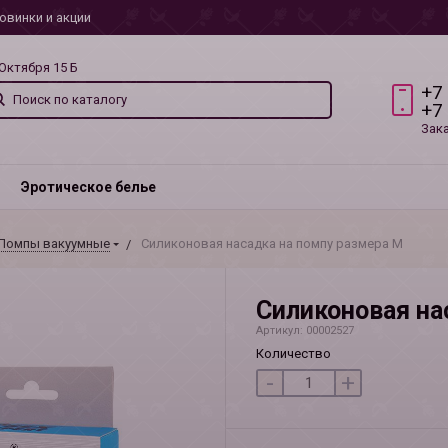
овинки и акции
 Октября 15 Б
+7
+7
Зак
Эротическое белье
Помпы вакуумные
Силиконовая насадка на помпу размера M
Силиконовая на
Артикул: 00002527
Количество
-
+