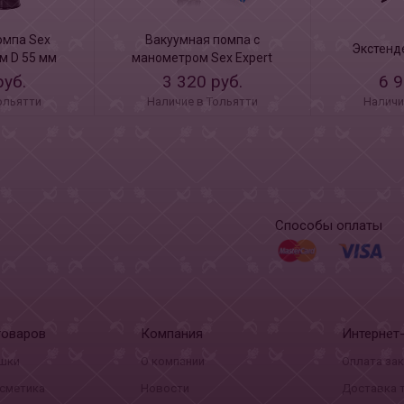
омпа Sex
Вакуумная помпа с
Экстенд
мм D 55 мм
манометром Sex Expert
руб.
3 320 руб.
6 9
ольятти
Наличие в Тольятти
Наличи
Способы оплаты
товаров
Компания
Интернет
шки
О компании
Оплата за
сметика
Новости
Доставка 