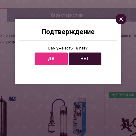
Характеристики
Подтверждение
й по увеличению пениса способствует плотному прилеганию помпы к тел
 и уходе.
Вам уже есть 18 лет?
ДА
НЕТ
ХИТ ПРОДАЖ