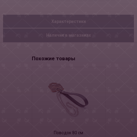
Характеристики
Наличие в магазинах
Похожие товары
Поводок 80 см
Кожаный о