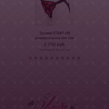
Трусики STRAP-ON
Труси
универсальные one size
универса
2 750 руб.
2 7
Наличие в Тольятти
Наличи