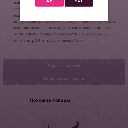
ДА
НЕТ
выполненную из безопасного жидкого силикона.
Благодаря стержню, дилдо адаптируется к
индивидуальным изгибам тела каждого человека и
подстраивается под любые движения. Плоская присоска
позволит использовать игрушку как страпон и крепить
Tender к любой ровной поверхности. Общая длина 16,6
см, диаметр 3,4 см, рабочая длина 15 см.
Характеристики
Наличие в магазинах
Похожие товары