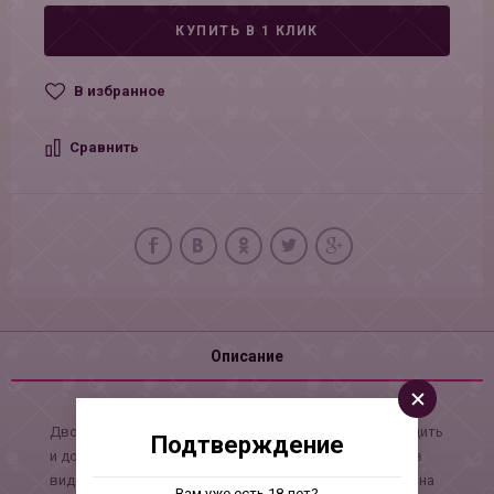
КУПИТЬ В 1 КЛИК
В избранное
Сравнить
Описание
Двойной мастурбатор с вибропулей, способен возбудить
Подтверждение
и довести до оргазма любого мужчину. Он выполнен в
виде двух любовных отверстий: вагины с мурашками на
Вам уже есть 18 лет?