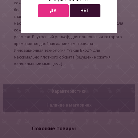
коже и женского ротика (раскрашенного вручную) с
белоснежными зубками, подвижным язычком и
ДА
НЕТ
гландами. Создан данный интимный аксессуар из
максимально реалистичного материала. Безопасный для
кожи, не содержит фталатов. Подойдет для любого
размера. Внутренний рельеф, для воплощения которого
применяется двойная заливка материала.
Инновационная технология "Узкий Вход"- для
максимально плотного обхвата (ощущение сжатия
вагинальными мышцами).
Характеристики
Наличие в магазинах
Похожие товары