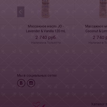
Массажное масло JO -
Массажное ма
Lavender & Vanilla 120 mL
Coconut & Li
2 740 руб.
2 740 
Наличие в Тольятти
Наличие в Т
Мы в социальных сетях
Каталог 