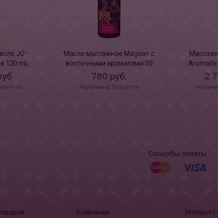
сло JO -
Масло массажное Magoon с
Массажн
me 120 mL
восточными ароматами 50
Aromatix 
мл ORION
Choco
руб.
780 руб.
2 7
ольятти
Наличие в Тольятти
Наличи
Способы оплаты
товаров
Компания
Интернет