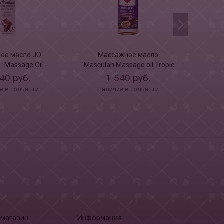
ое масло JO -
Массажное масло
Масло
- Massage Oil -
"Masculan Massage oil Tropic
Shunga
late 120 mL
Fruits" 200 мл
40 руб.
1 540 руб.
е в Тольятти
Наличие в Тольятти
Н
-магазин
Информация