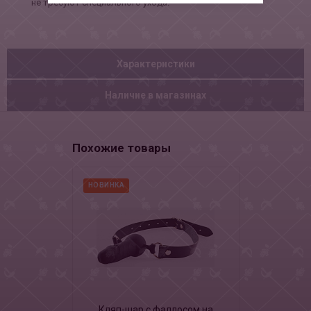
не требуют специального ухода.
Характеристики
Наличие в магазинах
Похожие товары
НОВИНКА
Кляп-шар с фаллосом на