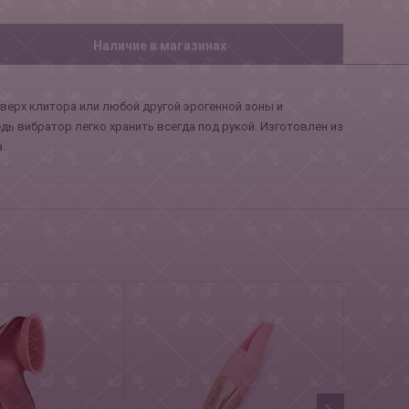
Наличие в магазинах
верх клитора или любой другой эрогенной зоны и
ь вибратор легко хранить всегда под рукой. Изготовлен из
.