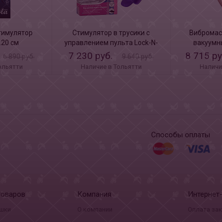
тимулятор
Стимулятор в трусики с
Вибромас
.20 см
управлением пульта Lock-N-
вакуумн
Play Remote Pulsating Panty
7 230 руб.
8 715 р
6 890 руб.
9 640 руб.
Teaser
ольятти
Наличие в Тольятти
Наличи
Способы оплаты
товаров
Компания
Интернет
шки
О компании
Оплата за