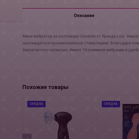
Описание
Мини-вибратор из коллекции Universe от бренда Lola. Уни
наслаждаться проникновенной стимуляцией. Благодаря комп
бархатистого силикона. Имеет 10 режимов вибрации и удоб
Похожие товары
СКИДКА
СКИДКА