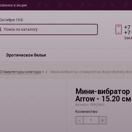
овинки и акции
 Октября 15 Б
+7
+7
Зак
Эротическое белье
Стимуляторы клитора
Мини-вибратор стимулятор Airys Mystery Arro
Мини-вибратор 
Arrow - 15.20 см
Артикул: 00003643
Количество
-
+