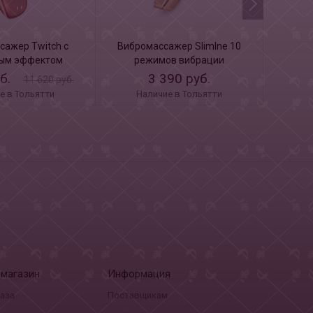
сажер Twitch с
Вибромассажер Slimlne 10
Вибр
ым эффектом
режимов вибрации
уб.
3 390 руб.
11 620 руб.
е в Тольятти
Наличие в Тольятти
Н
-магазин
Информация
каза
Поставщикам