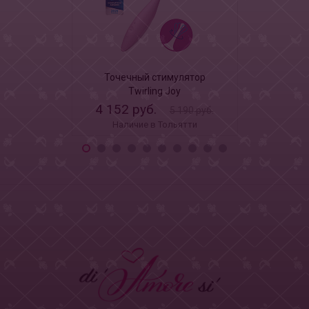
Точечный стимулятор
Перезаряж
Twirling Joy
Fantas
4 152 руб.
2 966.50
5 190 руб.
Наличие в Тольятти
Наличи