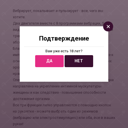
Вибрирует, покалывает и пульсирует - все, чего вы
хотите.
Два двигателя вместе с 8 программами вибрации, 5
видами электрической стимуляции, а также программой
тренировки тазового дна делают этот вибратор
Подтверждение
абсолютно уникальным!
Благодаря двум моторам, можно определять, где
Вам уже есть 18 лет?
импульсы должны быть сильнее, на кончике или ближе к
ДА
НЕТ
основанию. В зависимости от чувствительности ваших
эрогенных зон, вы сможете выбирать, что больше
нравится.
Специальная программа тренировки мышц тазового дна
направлена на укрепление интимной мускулатуры
женщины и как следствие - повышение способности
достижения оргазма.
Все три функции легко управляются с помощью кнопок
на рукоятке - можете выбрать один из режимов
(вибрацию или электростимуляцию) или оба, все в ваших
руках!