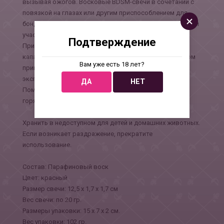
вызывая ожогов. Восковые BDSM-свечи в сочетании с
повязкой на глазах или другим приспособлением для
бондажа гарантируют увлекательное приключение всем
участникам.
Подтверждение
При первом использовании рекомендуется начать
капать с некоторого расстояния. Когда вы с партнером
Вам уже есть 18 лет?
привыкнете к этому ощущению, можно
экспериментировать, поднося свечи ближе.
ДА
НЕТ
Помните, что чем меньше расстояние до кожи, тем
горячее воск.
Хранить в недоступном для детей и домашних животных.
Если возникает раздражение, прекратите
использование.
Состав: Парафиновый воск
Цвет: красный
Размер свечи: 12,5 х 1,7 х 1,7 см
Вес свечи: по 20 гр.
Размеры упаковки: 15 х 7 х 2 см.
Вес упаковки: 102 гр.