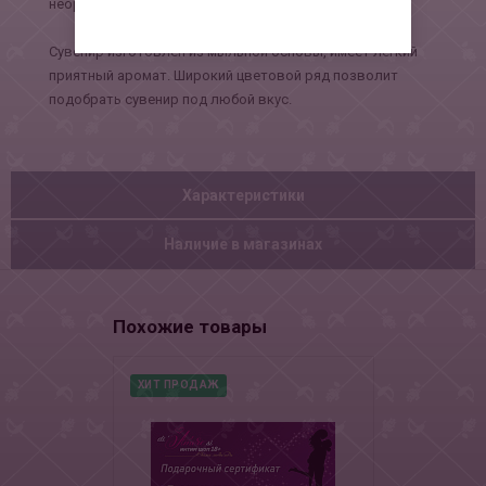
неординарные незабываемые подарки.
Сувенир изготовлен из мыльной основы, имеет лёгкий
приятный аромат. Широкий цветовой ряд позволит
подобрать сувенир под любой вкус.
Характеристики
Наличие в магазинах
Похожие товары
ХИТ ПРОДАЖ
НОВИНКА
ХИТ ПРОДАЖ