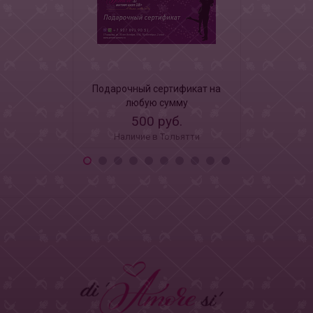
Подарочный сертификат на
Леденец 
любую сумму
вкусом 
500 руб.
18
Наличие в Тольятти
Наличи