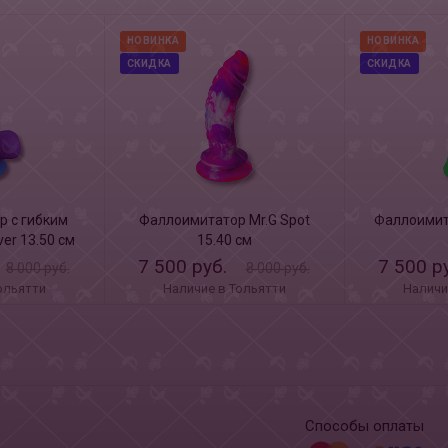
НОВИНКА
НОВИНКА
СКИДКА
СКИДКА
 с гибким
Фаллоимитатор Mr.G Spot
Фаллоимита
er 13.50 см
15.40 см
7 500 руб.
7 500 р
8 000 руб.
8 000 руб.
ольятти
Наличие в Тольятти
Наличи
Способы оплаты