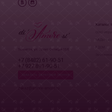
Каталог 
СЕКС-Игру
БАДы и ко
БДСМ
Тольятти, ул. 70 лет Октября 15 Б
Эротическ
+7 (8482) 61-90-51
+7 927 891-90-51
ЗАКАЗАТЬ ОБРАТНЫЙ ЗВОНОК
zakaz@amore-amore.ru
© 2018 Di Amore Si. Все права защищены
Политика конфиденциальности в отношении обработки пер