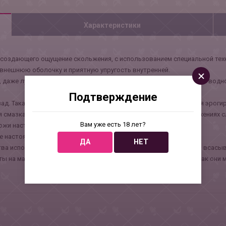
Характеристики
 создающего ощущение скольжения, с использованием специальной те
 внешнюю оболочку и приятную упругость внутренней.
 даже лучше, чем настоящий. Просто добавьте немного смазки на водн
Подтверждение
зад. Такая конструкция дарит полное ощущение Iifelike обладания эрог
 смазка, у которой вязкость зависит от температуры. При движениях сл
Вам уже есть 18 лет?
ожи настоящего пениса.
 настоящего и живого - различия минимальны.
ДА
НЕТ
тва использования. Она также обеспечивает высокую мощность всасыва
 на масляной основе в качестве смазочных материалов, так как они м