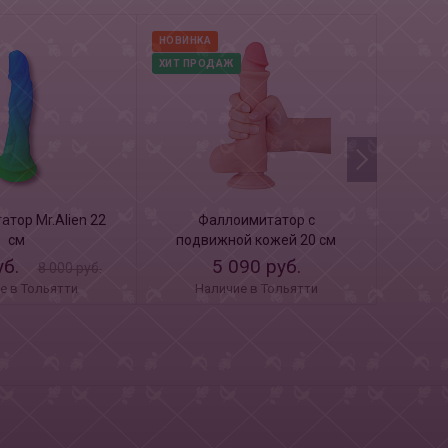
НОВИНКА
НОВИНК
ХИТ ПРОДАЖ
ХИТ ПР
тор Mr.Alien 22
Фаллоимитатор с
Ф
см
подвижной кожей 20 см
подв
"8.0"
уб.
5 090 руб.
8 000 руб.
е в Тольятти
Наличие в Тольятти
Н