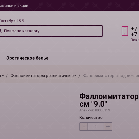
овинки и акции
 Октября 15 Б
+7
+7
Зак
Эротическое белье
ы
Фаллоимитаторы реалистичные
Фаллоимитатор с подвижной 
Фаллоимитатор 
см "9.0"
Артикул: 00005119
Количество
-
+