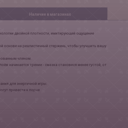
Наличие в магазинах
хнологии двойной плотности, имитирующей ощущение
ой основе на реалистичный стержень, чтобы улучшить вашу
ированным членом.
оёв начинается трение - смазка становися менее густой, от
ния для энергичной игры.
огут привести к порче