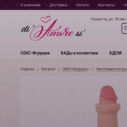
О компании
Доставка
Оплата
Контакты
Н
Тольятти, ул. 70 лет
СЕКС-Игрушки
БАДы и косметика
БДСМ
Главная
Каталог
СЕКС-Игрушки
Фаллоимитатор