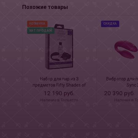
Похожие товары
НОВИНКА
СКИДКА
ХИТ ПРОДАЖ
Набор для пар из 3
Вибратор для п
предметов Fifty Shades of
Sync 
Grey We-Vibe Moving As One
12 190 руб.
20 390 руб.
Наличие в Тольятти
Наличие в Т