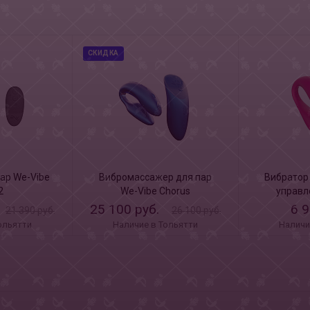
СКИДКА
ар We-Vibe
Вибромассажер для пар
Вибратор 
2
We-Vibe Chorus
управл
при
25 100 руб.
6 9
21 390 руб.
26 100 руб.
ольятти
Наличие в Тольятти
Наличи