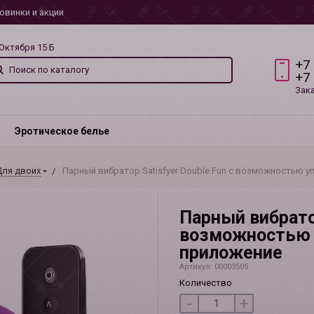
овинки и акции
 Октября 15 Б
+7
+7
Зак
Эротическое белье
ля двоих
Парный вибратор Satisfyer Double Fun с возможностью у
Парный вибратор
возможностью у
приложение
Артикул: 00003505
Количество
-
+