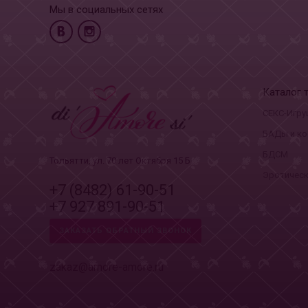
Мы в социальных сетях
Каталог 
СЕКС-Игру
БАДы и ко
БДСМ
Тольятти, ул. 70 лет Октября 15 Б
Эротическ
+7 (8482) 61-90-51
+7 927 891-90-51
ЗАКАЗАТЬ ОБРАТНЫЙ ЗВОНОК
zakaz@amore-amore.ru