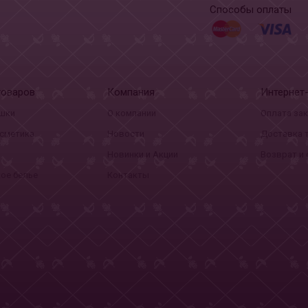
Способы оплаты
товаров
Компания
Интернет
шки
О компании
Оплата за
сметика
Новости
Доставка 
Новинки и Акции
Возврат и
ое белье
Контакты