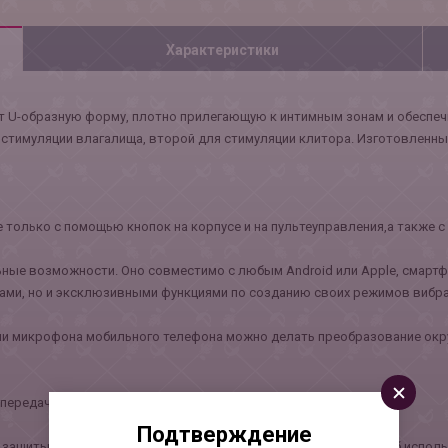
Характеристики
еет U-образную форму, плотно прилегающую к интимным зонам и обесп
 стимуляции влагалища, второй для стимуляции клитора. Изготовленны
е только с помощью кнопок на корпусе и на пультеуправления,а также
льные возможности. Оно совместимо с любым Android или Apple, смарт
ами, но и эксклюзивными функциями по созданию своих режимов вибра
ии микрофона мобильного телефона можно делать преобразование окр
передачи управления игрушкой другому человеку.
Подтверждение
ащиты данных. Satisfyer Connect не собирает никаких данных об испол