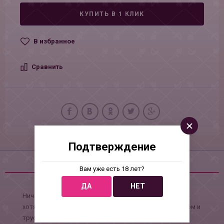
КУПИТЬ В 1 КЛИК
В избранное
Сравнить
Подтверждение
Описание
Вам уже есть 18 лет?
ДА
НЕТ
Ничего не может быть сексуальней девушки в чулках,
хотя нет,можетДевушка в чулках в комплекте с поясом и
трусиками с доступом.